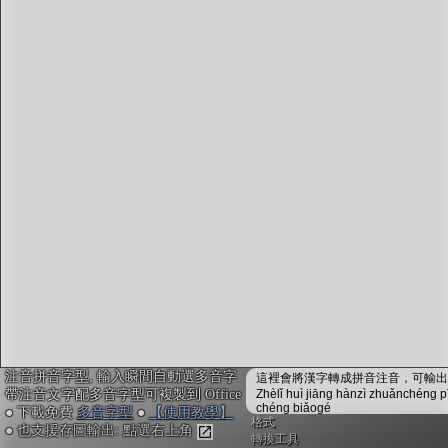
字型下載
排版格式匯出
國語課本生詞
中文檢定分級
兩岸發音差異
匯出表格
注音拼音字型, 輸入瞬間自動選多音字
這裡會將漢字轉成拼音注音，可輸出成
帶注音文字配多音字型可複製到 Office
Zhèlǐ huì jiāng hànzì zhuǎnchéng p
chéng biǎogé
● 下載免費
多音字型
●
【使用教學】
格式
● 也支援存圖輸出: 點選右上角
轉換工具