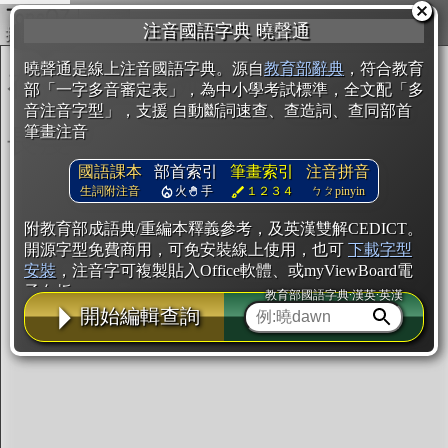
複製
注音國語字典 曉聲通
開始編輯
曉聲通是線上注音國語字典。源自
教育部辭典
，符合教育
部「一字多音審定表」，為中小學考試標準，全文配「多
音注音字型」，支援 自動斷詞速查、查造詞、查同部首
筆畫注音
國語課本
部首索引
筆畫索引
注音拼音
生詞附注音
火
手
１２３４
ㄅㄆpinyin
附教育部成語典/重編本釋義參考，及英漢雙解CEDICT。
開源字型免費商用，可免安裝線上使用，也可
下載字型
安裝
，注音字可複製貼入Office軟體、或myViewBoard電
子白板。
教育部國語字典·漢英·英漢
開始編輯查詢
辭典使用方法
注音IVS字型編輯器