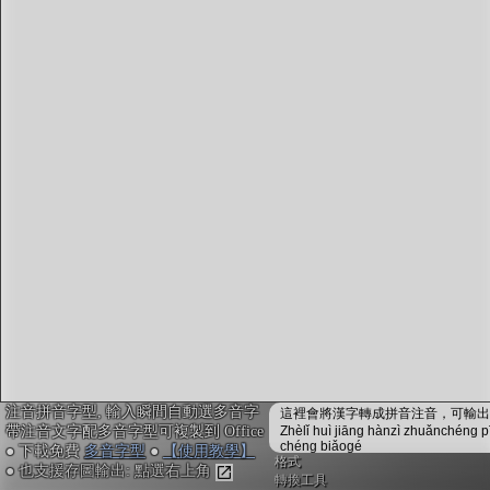
字型下載
排版格式匯出
國語課本生詞
中文檢定分級
兩岸發音差異
匯出表格
注音拼音字型, 輸入瞬間自動選多音字
這裡會將漢字轉成拼音注音，可輸出成
帶注音文字配多音字型可複製到 Office
Zhèlǐ huì jiāng hànzì zhuǎnchéng p
chéng biǎogé
● 下載免費
多音字型
●
【使用教學】
格式
● 也支援存圖輸出: 點選右上角
轉換工具