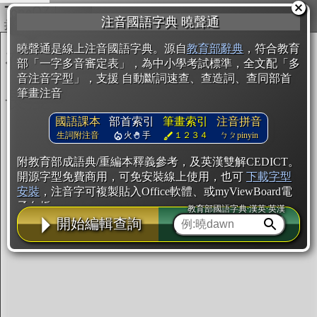
複製
注音國語字典 曉聲通
開始編輯
曉聲通是線上注音國語字典。源自
教育部辭典
，符合教育
部「一字多音審定表」，為中小學考試標準，全文配「多
音注音字型」，支援 自動斷詞速查、查造詞、查同部首
筆畫注音
國語課本
部首索引
筆畫索引
注音拼音
生詞附注音
火
手
１２３４
ㄅㄆpinyin
附教育部成語典/重編本釋義參考，及英漢雙解CEDICT。
開源字型免費商用，可免安裝線上使用，也可
下載字型
安裝
，注音字可複製貼入Office軟體、或myViewBoard電
子白板。
教育部國語字典·漢英·英漢
開始編輯查詢
辭典使用方法
注音IVS字型編輯器