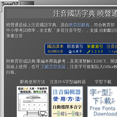
複製
注音國語字典 曉聲
曉聲通是線上注音國語字典。源自
教育部辭典
，符合教育部
中小學考試標準，全文配「多音注音字型」，支援 自動斷詞
筆畫注音
國語課本
部首索引
筆畫索引
注音
生詞附注音
火
手
１２３４
ㄅㄆpin
附教育部成語典/重編本釋義參考，及英漢雙解CEDICT。
裝線上使用，也可
下載字型安裝
，注音字可複製貼入Office軟
白板。
辭典使用方法
注音IVS字型編輯器
字型下載