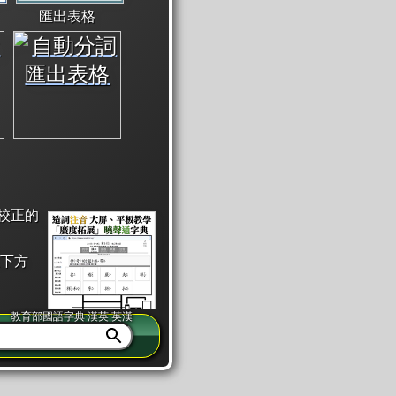
匯出表格
校正的
下方
教育部國語字典·漢英·英漢
同注音」或「同筆畫」。
查詢」此字詞的解釋，不