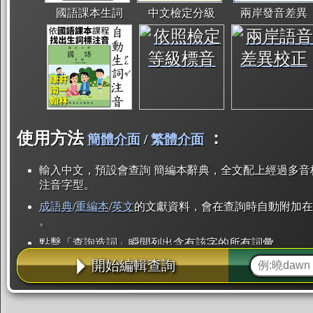
國語課本生詞
中文檢定分級
兩岸發音差異
使用方法
：
簡體介面
/
繁體介面
輸入中文，預設會查詢 簡編本辭典，全文配上經過多音
注音字型。
成語典
/
重編本
/
英文
的文獻資料，會在查詢時自動附加在
。
點擊「查詢造詞」瞬間列出含有該字的所有詞彙。
開始編輯查詢
點「部首」瞬間列出所有「同部首字」。也支援查詢「
辭典解釋的全文都經過自動斷詞，點擊便可瞬間「連續
用手動重複輸入。