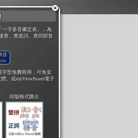
通
「一字多音審定表」，為
速查、查造詞、查同部首
拼音
yin
開源字型免費商用，可免安
體、或myViewBoard電子
排版格式匯出