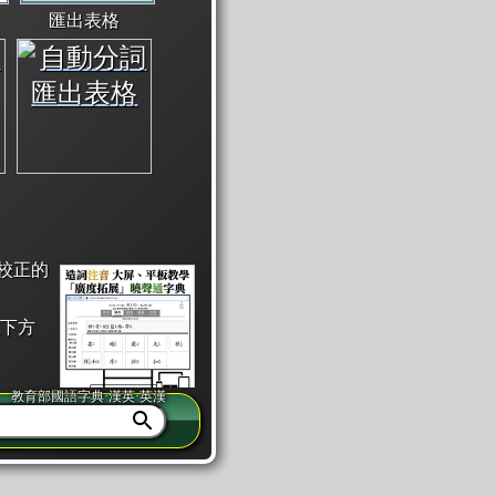
匯出表格
校正的
下方
教育部國語字典·漢英·英漢
同注音」或「同筆畫」。
查詢」此字詞的解釋，不