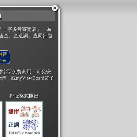
通
「一字多音審定表」，為
速查、查造詞、查同部首
拼音
yin
開源字型免費商用，可免安
體、或myViewBoard電子
排版格式匯出