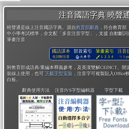
注音國語字典 曉聲
曉聲通是線上注音國語字典。源自
教育部辭典
，符合教育部
中小學考試標準，全文配「多音注音字型」，支援 自動斷詞
筆畫注音
國語課本
部首索引
筆畫索引
注音
生詞附注音
火
手
１２３４
ㄅㄆpin
附教育部成語典/重編本釋義參考，及英漢雙解CEDICT。
裝線上使用，也可
下載字型安裝
，注音字可複製貼入Office軟
白板。
辭典使用方法
注音IVS字型編輯器
字型下載