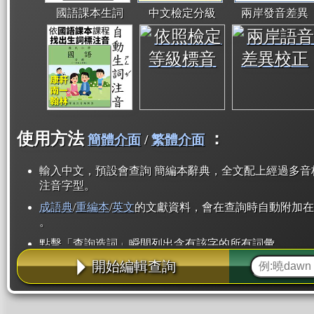
國語課本生詞
中文檢定分級
兩岸發音差異
使用方法
：
簡體介面
/
繁體介面
輸入中文，預設會查詢 簡編本辭典，全文配上經過多音
注音字型。
成語典
/
重編本
/
英文
的文獻資料，會在查詢時自動附加在
。
點擊「查詢造詞」瞬間列出含有該字的所有詞彙。
開始編輯查詢
點「部首」瞬間列出所有「同部首字」。也支援查詢「
辭典解釋的全文都經過自動斷詞，點擊便可瞬間「連續
用手動重複輸入。