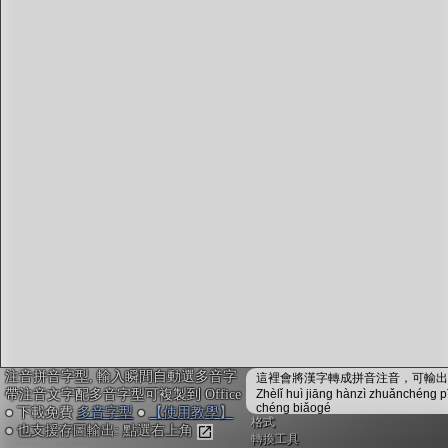
字型下載
排版格式匯出
國語課本生詞
中文檢定分級
兩岸發音差異
匯出表格
注音拼音字型, 輸入瞬間自動選多音字
這裡會將漢字轉成拼音注音，可輸出成
帶注音文字配多音字型可複製到 Office
Zhèlǐ huì jiāng hànzì zhuǎnchéng p
chéng biǎogé
● 下載免費
多音字型
●
【使用教學】
格式
● 也支援存圖輸出: 點選右上角
轉換工具