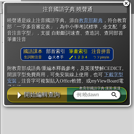
複製
注音國語字典 曉聲通
開始編輯
曉聲通是線上注音國語字典。源自
教育部辭典
，符合教育
部「一字多音審定表」，為中小學考試標準，全文配「多
音注音字型」，支援 自動斷詞速查、查造詞、查同部首
筆畫注音
國語課本
部首索引
筆畫索引
注音拼音
生詞附注音
火
手
１２３４
ㄅㄆpinyin
附教育部成語典/重編本釋義參考，及英漢雙解CEDICT。
開源字型免費商用，可免安裝線上使用，也可
下載字型
安裝
，注音字可複製貼入Office軟體、或myViewBoard電
子白板。
教育部國語字典·漢英·英漢
開始編輯查詢
辭典使用方法
注音IVS字型編輯器