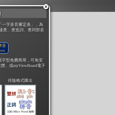
通
「一字多音審定表」，為
速查、查造詞、查同部首
拼音
yin
開源字型免費商用，可免安
體、或myViewBoard電子
排版格式匯出