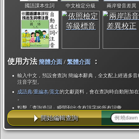
國語課本生詞
中文檢定分級
兩岸發音差異
使用方法
：
簡體介面
/
繁體介面
輸入中文，預設會查詢 簡編本辭典，全文配上經過多音
注音字型。
成語典
/
重編本
/
英文
的文獻資料，會在查詢時自動附加在
。
點擊「查詢造詞」瞬間列出含有該字的所有詞彙。
開始編輯查詢
點「部首」瞬間列出所有「同部首字」。也支援查詢「
辭典解釋的全文都經過自動斷詞，點擊便可瞬間「連續
用手動重複輸入。