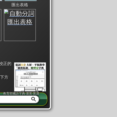
匯出表格
校正的
下方
教育部國語字典·漢英·英漢
同注音」或「同筆畫」。
查詢」此字詞的解釋，不