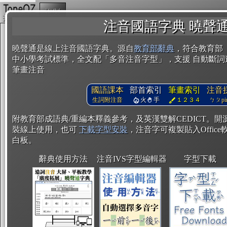
複製
注音國語字典 曉聲
曉聲通是線上注音國語字典。源自
教育部辭典
，符合教育部
中小學考試標準，全文配「多音注音字型」，支援 自動斷詞
筆畫注音
國語課本
部首索引
筆畫索引
注音
生詞附注音
火
手
１２３４
ㄅㄆpin
附教育部成語典/重編本釋義參考，及英漢雙解CEDICT。
裝線上使用，也可
下載字型安裝
，注音字可複製貼入Office軟
白板。
辭典使用方法
注音IVS字型編輯器
字型下載