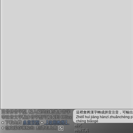
字型下載
排版格式匯出
國語課本生詞
中文檢定分級
兩岸發音差異
匯出表格
注音拼音字型, 輸入瞬間自動選多音字
這裡會將漢字轉成拼音注音，可輸出成
帶注音文字配多音字型可複製到 Office
Zhèlǐ huì jiāng hànzì zhuǎnchéng p
chéng biǎogé
● 下載免費
多音字型
●
【使用教學】
格式
● 也支援存圖輸出: 點選右上角
轉換工具