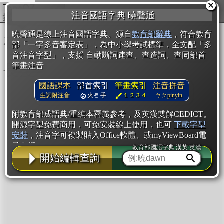
複製
注音國語字典 曉聲通
開始編輯
曉聲通是線上注音國語字典。源自
教育部辭典
，符合教育
部「一字多音審定表」，為中小學考試標準，全文配「多
音注音字型」，支援 自動斷詞速查、查造詞、查同部首
筆畫注音
國語課本
部首索引
筆畫索引
注音拼音
生詞附注音
火
手
１２３４
ㄅㄆpinyin
附教育部成語典/重編本釋義參考，及英漢雙解CEDICT。
開源字型免費商用，可免安裝線上使用，也可
下載字型
安裝
，注音字可複製貼入Office軟體、或myViewBoard電
子白板。
教育部國語字典·漢英·英漢
開始編輯查詢
辭典使用方法
注音IVS字型編輯器