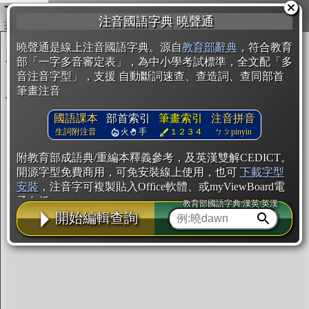
複製
注音國語字典 曉聲通
開始編輯
曉聲通是線上注音國語字典。源自
教育部辭典
，符合教育
部「一字多音審定表」，為中小學考試標準，全文配「多
音注音字型」，支援 自動斷詞速查、查造詞、查同部首
筆畫注音
國語課本
部首索引
筆畫索引
注音拼音
生詞附注音
火
手
１２３４
ㄅㄆpinyin
附教育部成語典/重編本釋義參考，及英漢雙解CEDICT。
開源字型免費商用，可免安裝線上使用，也可
下載字型
安裝
，注音字可複製貼入Office軟體、或myViewBoard電
子白板。
教育部國語字典·漢英·英漢
開始編輯查詢
辭典使用方法
注音IVS字型編輯器