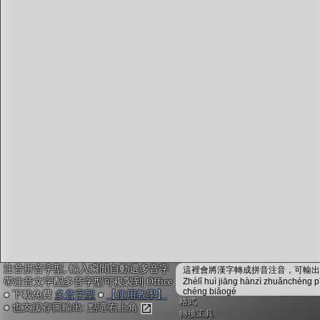
字型下載
排版格式匯出
國語課本生詞
中文檢定分級
兩岸發音差異
匯出表格
注音拼音字型, 輸入瞬間自動選多音字
這裡會將漢字轉成拼音注音，可輸出成
帶注音文字配多音字型可複製到 Office
Zhèlǐ huì jiāng hànzì zhuǎnchéng p
chéng biǎogé
● 下載免費
多音字型
●
【使用教學】
格式
● 也支援存圖輸出: 點選右上角
轉換工具