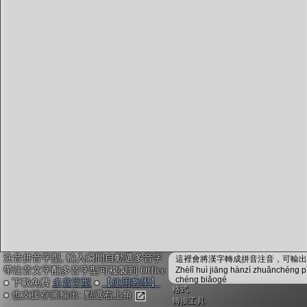
字型下載
排版格式匯出
國語課本生詞
中文檢定分級
兩岸發音差異
匯出表格
注音拼音字型, 輸入瞬間自動選多音字
這裡會將漢字轉成拼音注音，可輸出成
帶注音文字配多音字型可複製到 Office
Zhèlǐ huì jiāng hànzì zhuǎnchéng p
chéng biǎogé
● 下載免費
多音字型
●
【使用教學】
格式
● 也支援存圖輸出: 點選右上角
轉換工具