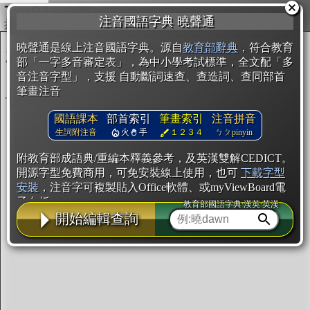
複製
注音國語字典 曉聲通
開始編輯
曉聲通是線上注音國語字典。源自
教育部辭典
，符合教育
部「一字多音審定表」，為中小學考試標準，全文配「多
音注音字型」，支援 自動斷詞速查、查造詞、查同部首
筆畫注音
國語課本
部首索引
筆畫索引
注音拼音
生詞附注音
火
手
１２３４
ㄅㄆpinyin
附教育部成語典/重編本釋義參考，及英漢雙解CEDICT。
開源字型免費商用，可免安裝線上使用，也可
下載字型
安裝
，注音字可複製貼入Office軟體、或myViewBoard電
子白板。
教育部國語字典·漢英·英漢
開始編輯查詢
辭典使用方法
注音IVS字型編輯器