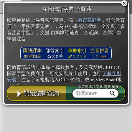
複製
注音國語字典 曉聲通
開始編輯
曉聲通是線上注音國語字典。源自
教育部辭典
，符合教育
部「一字多音審定表」，為中小學考試標準，全文配「多
音注音字型」，支援 自動斷詞速查、查造詞、查同部首
筆畫注音
國語課本
部首索引
筆畫索引
注音拼音
生詞附注音
火
手
１２３４
ㄅㄆpinyin
附教育部成語典/重編本釋義參考，及英漢雙解CEDICT。
開源字型免費商用，可免安裝線上使用，也可
下載字型
安裝
，注音字可複製貼入Office軟體、或myViewBoard電
子白板。
教育部國語字典·漢英·英漢
開始編輯查詢
辭典使用方法
注音IVS字型編輯器