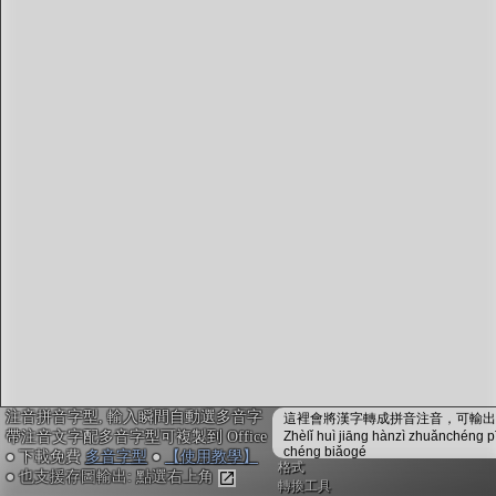
字型下載
排版格式匯出
國語課本生詞
中文檢定分級
兩岸發音差異
匯出表格
注音拼音字型, 輸入瞬間自動選多音字
這裡會將漢字轉成拼音注音，可輸出成
帶注音文字配多音字型可複製到 Office
Zhèlǐ huì jiāng hànzì zhuǎnchéng p
chéng biǎogé
● 下載免費
多音字型
●
【使用教學】
格式
● 也支援存圖輸出: 點選右上角
轉換工具