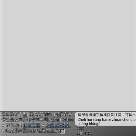
字型下載
排版格式匯出
國語課本生詞
中文檢定分級
兩岸發音差異
匯出表格
注音拼音字型, 輸入瞬間自動選多音字
這裡會將漢字轉成拼音注音，可輸出成
帶注音文字配多音字型可複製到 Office
Zhèlǐ huì jiāng hànzì zhuǎnchéng p
chéng biǎogé
● 下載免費
多音字型
●
【使用教學】
格式
● 也支援存圖輸出: 點選右上角
轉換工具