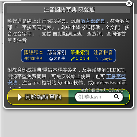
複製
注音國語字典 曉聲通
開始編輯
曉聲通是線上注音國語字典。源自
教育部辭典
，符合教育
部「一字多音審定表」，為中小學考試標準，全文配「多
音注音字型」，支援 自動斷詞速查、查造詞、查同部首
筆畫注音
國語課本
部首索引
筆畫索引
注音拼音
生詞附注音
火
手
１２３４
ㄅㄆpinyin
附教育部成語典/重編本釋義參考，及英漢雙解CEDICT。
開源字型免費商用，可免安裝線上使用，也可
下載字型
安裝
，注音字可複製貼入Office軟體、或myViewBoard電
子白板。
教育部國語字典·漢英·英漢
開始編輯查詢
辭典使用方法
注音IVS字型編輯器