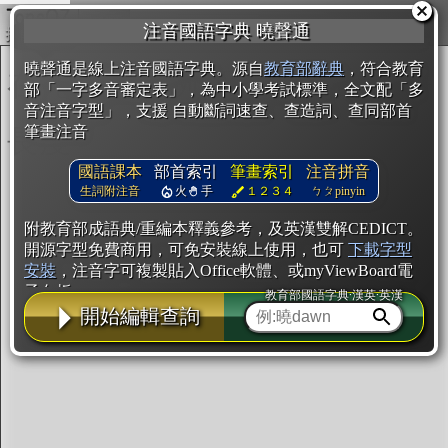
複製
注音國語字典 曉聲通
開始編輯
曉聲通是線上注音國語字典。源自
教育部辭典
，符合教育
部「一字多音審定表」，為中小學考試標準，全文配「多
音注音字型」，支援 自動斷詞速查、查造詞、查同部首
筆畫注音
國語課本
部首索引
筆畫索引
注音拼音
生詞附注音
火
手
１２３４
ㄅㄆpinyin
附教育部成語典/重編本釋義參考，及英漢雙解CEDICT。
開源字型免費商用，可免安裝線上使用，也可
下載字型
安裝
，注音字可複製貼入Office軟體、或myViewBoard電
子白板。
教育部國語字典·漢英·英漢
開始編輯查詢
辭典使用方法
注音IVS字型編輯器