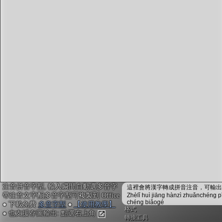
字型下載
排版格式匯出
國語課本生詞
中文檢定分級
兩岸發音差異
匯出表格
注音拼音字型, 輸入瞬間自動選多音字
這裡會將漢字轉成拼音注音，可輸出成
帶注音文字配多音字型可複製到 Office
Zhèlǐ huì jiāng hànzì zhuǎnchéng p
chéng biǎogé
● 下載免費
多音字型
●
【使用教學】
格式
● 也支援存圖輸出: 點選右上角
轉換工具