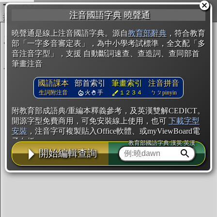
複製
注音國語字典 曉聲通
開始編輯
曉聲通是線上注音國語字典。源自
教育部辭典
，符合教育
部「一字多音審定表」，為中小學考試標準，全文配「多
音注音字型」，支援 自動斷詞速查、查造詞、查同部首
筆畫注音
國語課本
部首索引
筆畫索引
注音拼音
生詞附注音
火
手
１２３４
ㄅㄆpinyin
附教育部成語典/重編本釋義參考，及英漢雙解CEDICT。
開源字型免費商用，可免安裝線上使用，也可
下載字型
安裝
，注音字可複製貼入Office軟體、或myViewBoard電
子白板。
教育部國語字典·漢英·英漢
開始編輯查詢
辭典使用方法
注音IVS字型編輯器