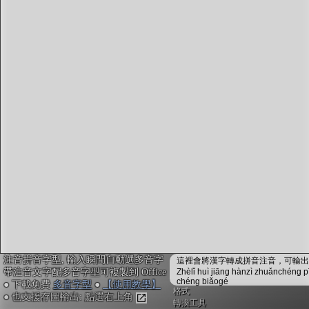
字型下載
排版格式匯出
國語課本生詞
中文檢定分級
兩岸發音差異
匯出表格
注音拼音字型, 輸入瞬間自動選多音字
這裡會將漢字轉成拼音注音，可輸出成
帶注音文字配多音字型可複製到 Office
Zhèlǐ huì jiāng hànzì zhuǎnchéng p
chéng biǎogé
● 下載免費
多音字型
●
【使用教學】
格式
● 也支援存圖輸出: 點選右上角
轉換工具