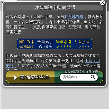
複製
注音國語字典 曉聲通
開始編輯
曉聲通是線上注音國語字典。源自
教育部辭典
，符合教育
部「一字多音審定表」，為中小學考試標準，全文配「多
音注音字型」，支援 自動斷詞速查、查造詞、查同部首
筆畫注音
國語課本
部首索引
筆畫索引
注音拼音
生詞附注音
火
手
１２３４
ㄅㄆpinyin
附教育部成語典/重編本釋義參考，及英漢雙解CEDICT。
開源字型免費商用，可免安裝線上使用，也可
下載字型
安裝
，注音字可複製貼入Office軟體、或myViewBoard電
子白板。
教育部國語字典·漢英·英漢
開始編輯查詢
辭典使用方法
注音IVS字型編輯器