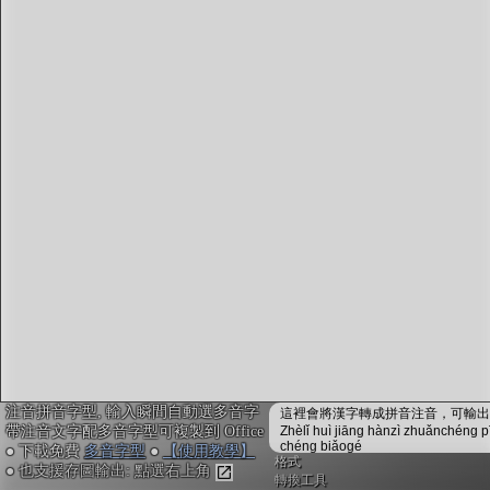
字型下載
排版格式匯出
國語課本生詞
中文檢定分級
兩岸發音差異
匯出表格
注音拼音字型, 輸入瞬間自動選多音字
這裡會將漢字轉成拼音注音，可輸出成
帶注音文字配多音字型可複製到 Office
Zhèlǐ huì jiāng hànzì zhuǎnchéng p
chéng biǎogé
● 下載免費
多音字型
●
【使用教學】
格式
● 也支援存圖輸出: 點選右上角
轉換工具