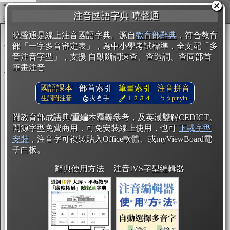
複製
注音國語字典 曉聲通
開始編輯
曉聲通是線上注音國語字典。源自
教育部辭典
，符合教育
部「一字多音審定表」，為中小學考試標準，全文配「多
音注音字型」，支援 自動斷詞速查、查造詞、查同部首
筆畫注音
國語課本
部首索引
筆畫索引
注音拼音
生詞附注音
火
手
１２３４
ㄅㄆpinyin
附教育部成語典/重編本釋義參考，及英漢雙解CEDICT。
開源字型免費商用，可免安裝線上使用，也可
下載字型
安裝
，注音字可複製貼入Office軟體、或myViewBoard電
子白板。
辭典使用方法
注音IVS字型編輯器