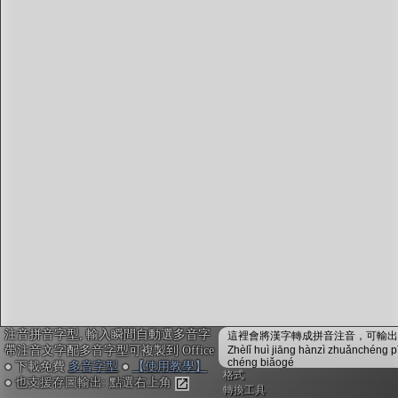
注音編輯器
：
鍵入或貼上中文。輸入瞬間會自動配上注音拼音，並
校正多音字，不用安裝免設定
複製文字時，會自動內嵌注音拼音資訊，可貼入電子
白板myViewBoard搭配內建的「注音楷體」，或貼入
Office搭配
免費多音字型
來顯示正確的拼音注音
不安裝字型也可用! Google Doc或Canva不支援字型也
沒關係, 點右上「圖輸出」做出透明背景注音圖，敲
右鍵複製，再貼入其他軟體或手機App即可
「ToneOZ澳聲通」
關於澳聲通/字典資料來源
簡體字版
注音拼音字型, 輸入瞬間自動選多音字
鼓勵或建言：作者聯絡方式
這裡會將漢字轉成拼音注音，可輸出成
帶注音文字配多音字型可複製到 Office
Zhèlǐ huì jiāng hànzì zhuǎnchéng p
jeffreyx@gmail.com
chéng biǎogé
● 下載免費
多音字型
●
【使用教學】
FB臉書討論區：
聲通曉百科
格式
● 也支援存圖輸出: 點選右上角
WeChat：chihlinhsuan
轉換工具