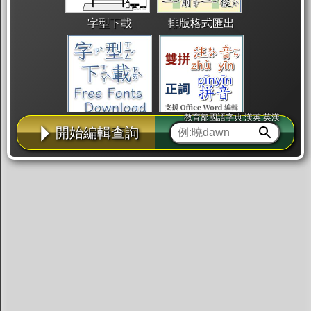
字型下載
排版格式匯出
教育部國語字典·漢英·英漢
國語課本生詞
中文檢定分級
兩岸發音差異
開始編輯查詢
匯出表格