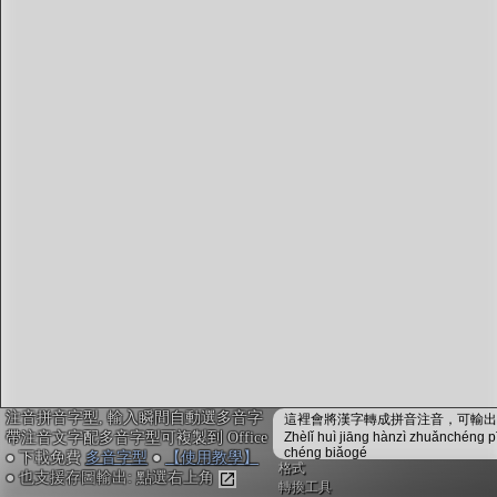
字型下載
排版格式匯出
國語課本生詞
中文檢定分級
兩岸發音差異
匯出表格
注音拼音字型, 輸入瞬間自動選多音字
這裡會將漢字轉成拼音注音，可輸出成
帶注音文字配多音字型可複製到 Office
Zhèlǐ huì jiāng hànzì zhuǎnchéng p
chéng biǎogé
● 下載免費
多音字型
●
【使用教學】
格式
● 也支援存圖輸出: 點選右上角
轉換工具