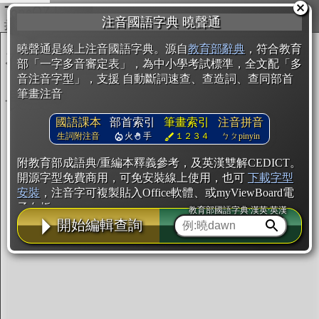
複製
注音國語字典 曉聲通
開始編輯
曉聲通是線上注音國語字典。源自
教育部辭典
，符合教育
部「一字多音審定表」，為中小學考試標準，全文配「多
音注音字型」，支援 自動斷詞速查、查造詞、查同部首
筆畫注音
國語課本
部首索引
筆畫索引
注音拼音
生詞附注音
火
手
１２３４
ㄅㄆpinyin
附教育部成語典/重編本釋義參考，及英漢雙解CEDICT。
開源字型免費商用，可免安裝線上使用，也可
下載字型
安裝
，注音字可複製貼入Office軟體、或myViewBoard電
子白板。
教育部國語字典·漢英·英漢
開始編輯查詢
辭典使用方法
注音IVS字型編輯器