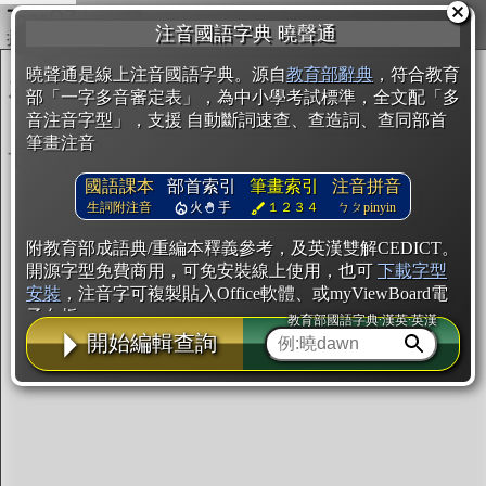
複製
注音國語字典 曉聲通
開始編輯
曉聲通是線上注音國語字典。源自
教育部辭典
，符合教育
部「一字多音審定表」，為中小學考試標準，全文配「多
音注音字型」，支援 自動斷詞速查、查造詞、查同部首
筆畫注音
國語課本
部首索引
筆畫索引
注音拼音
生詞附注音
火
手
１２３４
ㄅㄆpinyin
附教育部成語典/重編本釋義參考，及英漢雙解CEDICT。
開源字型免費商用，可免安裝線上使用，也可
下載字型
安裝
，注音字可複製貼入Office軟體、或myViewBoard電
子白板。
教育部國語字典·漢英·英漢
開始編輯查詢
辭典使用方法
注音IVS字型編輯器