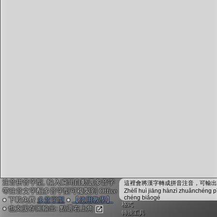
字型下載
排版格式匯出
國語課本生詞
中文檢定分級
兩岸發音差異
匯出表格
注音拼音字型, 輸入瞬間自動選多音字
這裡會將漢字轉成拼音注音，可輸出成
帶注音文字配多音字型可複製到 Office
Zhèlǐ huì jiāng hànzì zhuǎnchéng p
chéng biǎogé
● 下載免費
多音字型
●
【使用教學】
格式
● 也支援存圖輸出: 點選右上角
轉換工具