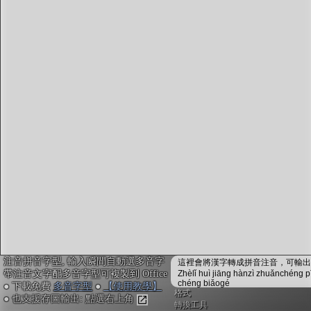
字型下載
排版格式匯出
國語課本生詞
中文檢定分級
兩岸發音差異
匯出表格
注音拼音字型, 輸入瞬間自動選多音字
這裡會將漢字轉成拼音注音，可輸出成
帶注音文字配多音字型可複製到 Office
Zhèlǐ huì jiāng hànzì zhuǎnchéng p
chéng biǎogé
● 下載免費
多音字型
●
【使用教學】
格式
● 也支援存圖輸出: 點選右上角
轉換工具