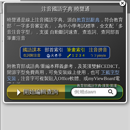
複製
注音國語字典 曉聲通
開始編輯
曉聲通是線上注音國語字典。源自
教育部辭典
，符合教育
部「一字多音審定表」，為中小學考試標準，全文配「多
音注音字型」，支援 自動斷詞速查、查造詞、查同部首
筆畫注音
國語課本
部首索引
筆畫索引
注音拼音
生詞附注音
火
手
１２３４
ㄅㄆpinyin
附教育部成語典/重編本釋義參考，及英漢雙解CEDICT。
開源字型免費商用，可免安裝線上使用，也可
下載字型
安裝
，注音字可複製貼入Office軟體、或myViewBoard電
子白板。
教育部國語字典·漢英·英漢
開始編輯查詢
辭典使用方法
注音IVS字型編輯器