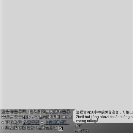
字型下載
排版格式匯出
國語課本生詞
中文檢定分級
兩岸發音差異
匯出表格
注音拼音字型, 輸入瞬間自動選多音字
這裡會將漢字轉成拼音注音，可輸出成
帶注音文字配多音字型可複製到 Office
Zhèlǐ huì jiāng hànzì zhuǎnchéng p
chéng biǎogé
● 下載免費
多音字型
●
【使用教學】
格式
● 也支援存圖輸出: 點選右上角
轉換工具