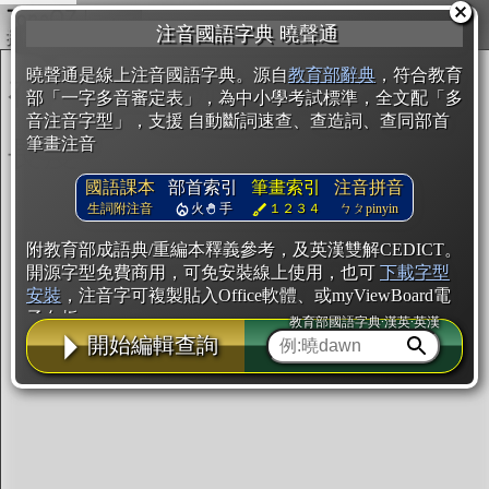
複製
注音國語字典 曉聲通
開始編輯
曉聲通是線上注音國語字典。源自
教育部辭典
，符合教育
部「一字多音審定表」，為中小學考試標準，全文配「多
音注音字型」，支援 自動斷詞速查、查造詞、查同部首
筆畫注音
國語課本
部首索引
筆畫索引
注音拼音
生詞附注音
火
手
１２３４
ㄅㄆpinyin
附教育部成語典/重編本釋義參考，及英漢雙解CEDICT。
開源字型免費商用，可免安裝線上使用，也可
下載字型
安裝
，注音字可複製貼入Office軟體、或myViewBoard電
子白板。
教育部國語字典·漢英·英漢
開始編輯查詢
辭典使用方法
注音IVS字型編輯器