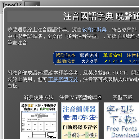
複製
注音國語字典 曉聲
曉聲通是線上注音國語字典。源自
教育部辭典
，符合教育部
中小學考試標準，全文配「多音注音字型」，支援 自動斷詞
筆畫注音
國語課本
部首索引
筆畫索引
注音
生詞附注音
火
手
１２３４
ㄅㄆpin
附教育部成語典/重編本釋義參考，及英漢雙解CEDICT。
裝線上使用，也可
下載字型安裝
，注音字可複製貼入Office軟
白板。
辭典使用方法
注音IVS字型編輯器
字型下載