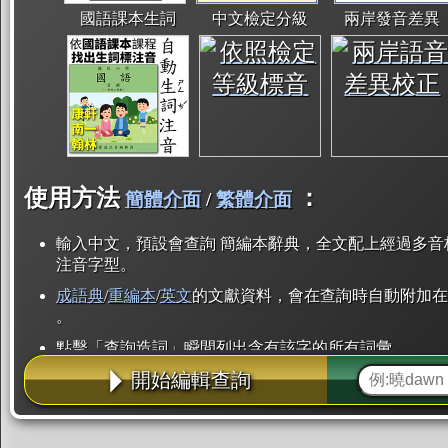
國語課本生詞
中文檢定分級
兩岸發音差異
使用方法
：
簡體介面
/
繁體介面
輸入中文，預設會查詢 簡編本辭典，全文配上經過多音
注音字型。
成語典
/
重編本
/
英文
的文獻資料，會在查詢時自動附加在
。
點擊「查詢造詞」瞬間列出含有該字的所有詞彙。
開始編輯查詢
點「部首」瞬間列出所有「同部首字」。也支援查詢「
辭典解釋的全文都經過自動斷詞，點擊便可瞬間「連續
用手動重複輸入。