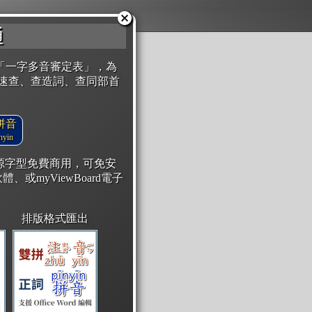
通
「一字多音審定表」，為
速查、查造詞、查同部首
拼音
yin
開源字型免費商用，可免安
體、或myViewBoard電子
排版格式匯出