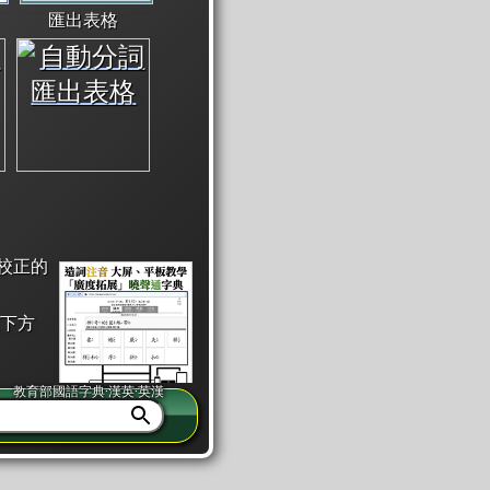
匯出表格
校正的
下方
教育部國語字典·漢英·英漢
同注音」或「同筆畫」。
查詢」此字詞的解釋，不