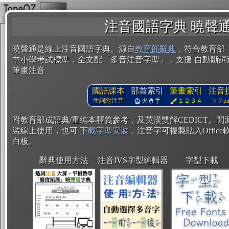
複製
注音國語字典 曉聲
曉聲通是線上注音國語字典。源自
教育部辭典
，符合教育部
中小學考試標準，全文配「多音注音字型」，支援 自動斷詞
筆畫注音
國語課本
部首索引
筆畫索引
注音
生詞附注音
火
手
１２３４
ㄅㄆpin
附教育部成語典/重編本釋義參考，及英漢雙解CEDICT。
裝線上使用，也可
下載字型安裝
，注音字可複製貼入Office軟
白板。
辭典使用方法
注音IVS字型編輯器
字型下載