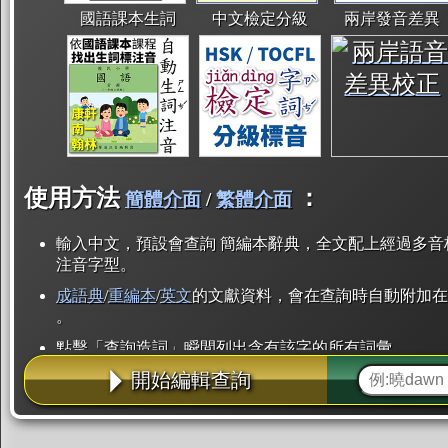
國語課本生詞
中文檢定分級
兩岸發音差異
使用方法
：
簡體介面
/
繁體介面
輸入中文，預設會查詢 簡編本辭典，全文配上經過多音
注音字型。
成語典
/
重編本
/
英文
的文獻資料，會在查詢時自動附加在
。
點擊「查詢造詞」瞬間列出含有該字的所有詞彙。
開始編輯查詢
點「部首」瞬間列出所有「同部首字」。也支援查詢「
辭典解釋的全文都經過自動斷詞，點擊便可瞬間「連續
用手動重複輸入。