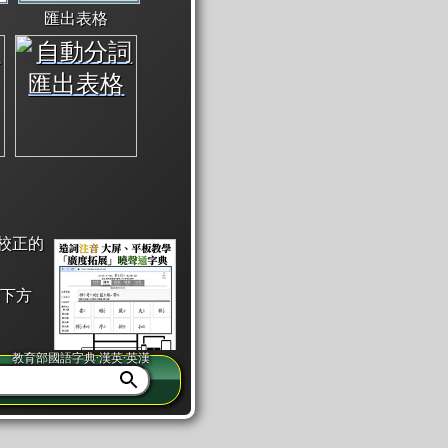
匯出表格
校正的
下方
教育部國語字典·漢英·英漢
同注音」或「同筆畫」。
查詢」此字詞的解釋，不