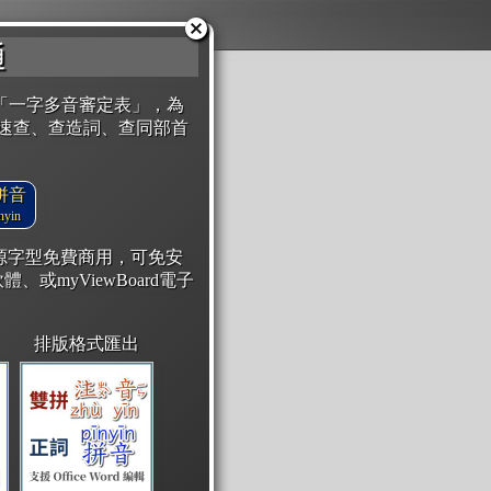
通
「一字多音審定表」，為
速查、查造詞、查同部首
拼音
yin
開源字型免費商用，可免安
體、或myViewBoard電子
排版格式匯出