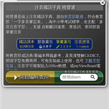
注音國語字典 曉聲通
曉聲通是線上注音國語字典。源自
教育部辭典
，符合教育
部「一字多音審定表」，為中小學考試標準，全文配「多
音注音字型」，支援 自動斷詞速查、查造詞、查同部首
筆畫注音
國語課本
部首索引
筆畫索引
注音拼音
生詞附注音
火
手
１２３４
ㄅㄆpinyin
附教育部成語典/重編本釋義參考，及英漢雙解CEDICT。
開源字型免費商用，可免安裝線上使用，也可
下載字型
安裝
，注音字可複製貼入Office軟體、或myViewBoard電
子白板。
教育部國語字典·漢英·英漢
開始編輯查詢
辭典使用方法
注音IVS字型編輯器