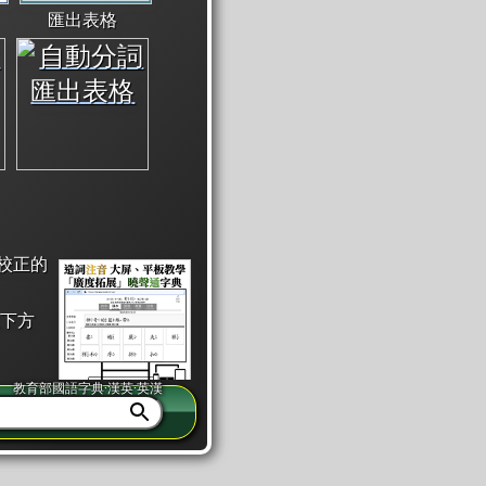
匯出表格
校正的
下方
教育部國語字典·漢英·英漢
同注音」或「同筆畫」。
查詢」此字詞的解釋，不