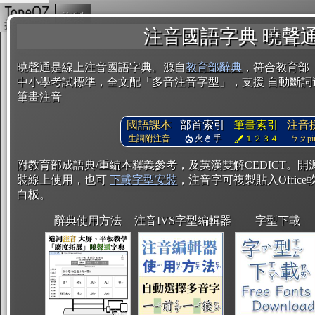
複製
注音國語字典 曉聲
曉聲通是線上注音國語字典。源自
教育部辭典
，符合教育部
中小學考試標準，全文配「多音注音字型」，支援 自動斷詞
筆畫注音
國語課本
部首索引
筆畫索引
注音
生詞附注音
火
手
１２３４
ㄅㄆpin
附教育部成語典/重編本釋義參考，及英漢雙解CEDICT。
裝線上使用，也可
下載字型安裝
，注音字可複製貼入Office軟
白板。
辭典使用方法
注音IVS字型編輯器
字型下載