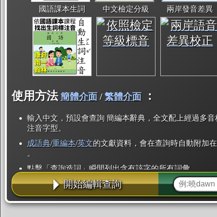
國語課本生詞
中文檢定分級
兩岸發音差異
使用方法
：
簡體介面
/
繁體介面
輸入中文，預設會查詢 簡編本辭典，全文配上經過多音
注音字型。
成語典
/
重編本
/
英文
的文獻資料，會在查詢時自動附加在
。
點擊「查詢造詞」瞬間列出含有該字的所有詞彙。
開始編輯查詢
點「部首」瞬間列出所有「同部首字」。也支援查詢「
辭典解釋的全文都經過自動斷詞，點擊便可瞬間「連續
用手動重複輸入。