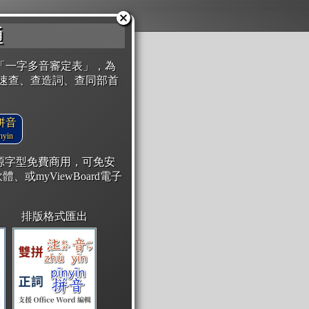
通
「一字多音審定表」，為
速查、查造詞、查同部首
拼音
yin
開源字型免費商用，可免安
體、或myViewBoard電子
排版格式匯出