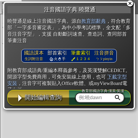
複製
注音國語字典 曉聲通
開始編輯
曉聲通是線上注音國語字典。源自
教育部辭典
，符合教育
部「一字多音審定表」，為中小學考試標準，全文配「多
音注音字型」，支援 自動斷詞速查、查造詞、查同部首
筆畫注音
國語課本
部首索引
筆畫索引
注音拼音
生詞附注音
火
手
１２３４
ㄅㄆpinyin
附教育部成語典/重編本釋義參考，及英漢雙解CEDICT。
開源字型免費商用，可免安裝線上使用，也可
下載字型
安裝
，注音字可複製貼入Office軟體、或myViewBoard電
子白板。
教育部國語字典·漢英·英漢
開始編輯查詢
辭典使用方法
注音IVS字型編輯器