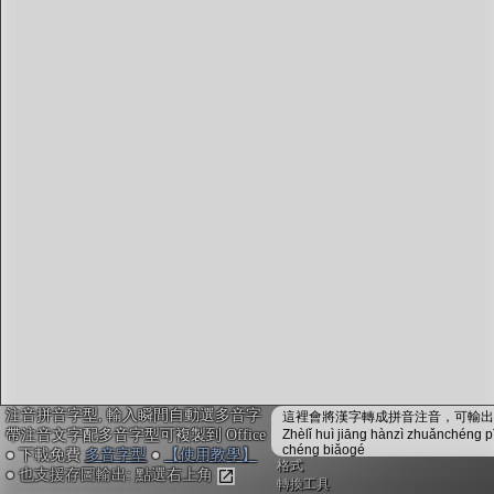
字型下載
排版格式匯出
國語課本生詞
中文檢定分級
兩岸發音差異
匯出表格
注音拼音字型, 輸入瞬間自動選多音字
這裡會將漢字轉成拼音注音，可輸出成
帶注音文字配多音字型可複製到 Office
Zhèlǐ huì jiāng hànzì zhuǎnchéng p
chéng biǎogé
● 下載免費
多音字型
●
【使用教學】
格式
● 也支援存圖輸出: 點選右上角
轉換工具