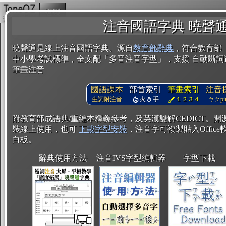
複製
注音國語字典 曉聲
曉聲通是線上注音國語字典。源自
教育部辭典
，符合教育部
中小學考試標準，全文配「多音注音字型」，支援 自動斷詞
筆畫注音
國語課本
部首索引
筆畫索引
注音
生詞附注音
火
手
１２３４
ㄅㄆpin
附教育部成語典/重編本釋義參考，及英漢雙解CEDICT。
裝線上使用，也可
下載字型安裝
，注音字可複製貼入Office軟
白板。
辭典使用方法
注音IVS字型編輯器
字型下載