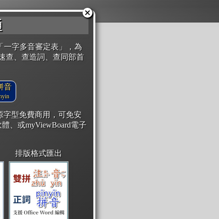
通
「一字多音審定表」，為
速查、查造詞、查同部首
拼音
yin
開源字型免費商用，可免安
體、或myViewBoard電子
排版格式匯出