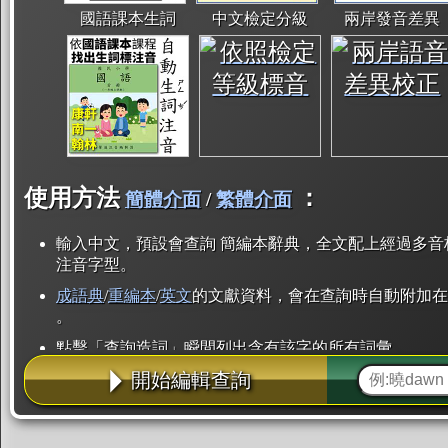
國語課本生詞
中文檢定分級
兩岸發音差異
使用方法
：
簡體介面
/
繁體介面
輸入中文，預設會查詢 簡編本辭典，全文配上經過多音
注音字型。
成語典
/
重編本
/
英文
的文獻資料，會在查詢時自動附加在
。
點擊「查詢造詞」瞬間列出含有該字的所有詞彙。
開始編輯查詢
點「部首」瞬間列出所有「同部首字」。也支援查詢「
辭典解釋的全文都經過自動斷詞，點擊便可瞬間「連續
用手動重複輸入。