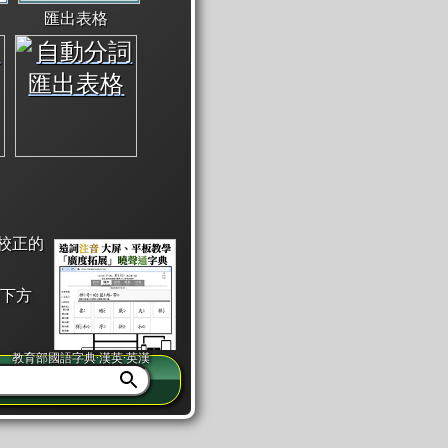
匯出表格
校正的
下方
教育部國語字典·漢英·英漢
同注音」或「同筆畫」。
查詢」此字詞的解釋，不