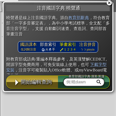
複製
注音國語字典 曉聲通
開始編輯
曉聲通是線上注音國語字典。源自
教育部辭典
，符合教育
部「一字多音審定表」，為中小學考試標準，全文配「多
音注音字型」，支援 自動斷詞速查、查造詞、查同部首
筆畫注音
國語課本
部首索引
筆畫索引
注音拼音
生詞附注音
火
手
１２３４
ㄅㄆpinyin
附教育部成語典/重編本釋義參考，及英漢雙解CEDICT。
開源字型免費商用，可免安裝線上使用，也可
下載字型
安裝
，注音字可複製貼入Office軟體、或myViewBoard電
子白板。
教育部國語字典·漢英·英漢
開始編輯查詢
辭典使用方法
注音IVS字型編輯器