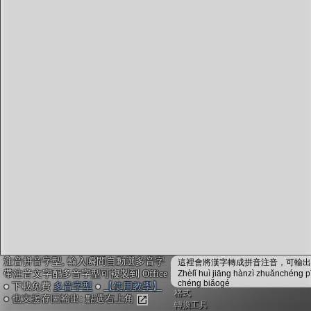
字型下載
排版格式匯出
國語課本生詞
中文檢定分級
兩岸發音差異
匯出表格
注音拼音字型, 輸入瞬間自動選多音字
這裡會將漢字轉成拼音注音，可輸出成
帶注音文字配多音字型可複製到 Office
Zhèlǐ huì jiāng hànzì zhuǎnchéng p
chéng biǎogé
● 下載免費
多音字型
●
【使用教學】
格式
● 也支援存圖輸出: 點選右上角
轉換工具