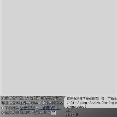
字型下載
排版格式匯出
國語課本生詞
中文檢定分級
兩岸發音差異
匯出表格
注音拼音字型, 輸入瞬間自動選多音字
這裡會將漢字轉成拼音注音，可輸出成
帶注音文字配多音字型可複製到 Office
Zhèlǐ huì jiāng hànzì zhuǎnchéng p
chéng biǎogé
● 下載免費
多音字型
●
【使用教學】
格式
● 也支援存圖輸出: 點選右上角
轉換工具