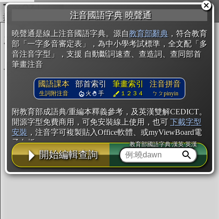
複製
注音國語字典 曉聲通
開始編輯
曉聲通是線上注音國語字典。源自
教育部辭典
，符合教育
部「一字多音審定表」，為中小學考試標準，全文配「多
音注音字型」，支援 自動斷詞速查、查造詞、查同部首
筆畫注音
國語課本
部首索引
筆畫索引
注音拼音
生詞附注音
火
手
１２３４
ㄅㄆpinyin
附教育部成語典/重編本釋義參考，及英漢雙解CEDICT。
開源字型免費商用，可免安裝線上使用，也可
下載字型
安裝
，注音字可複製貼入Office軟體、或myViewBoard電
子白板。
教育部國語字典·漢英·英漢
開始編輯查詢
辭典使用方法
注音IVS字型編輯器