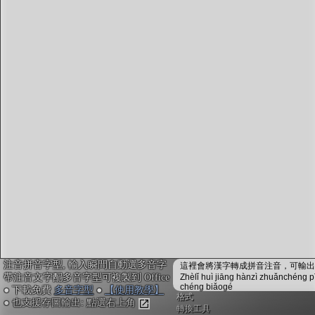
字型下載
排版格式匯出
國語課本生詞
中文檢定分級
兩岸發音差異
匯出表格
注音拼音字型, 輸入瞬間自動選多音字
這裡會將漢字轉成拼音注音，可輸出成
帶注音文字配多音字型可複製到 Office
Zhèlǐ huì jiāng hànzì zhuǎnchéng p
chéng biǎogé
● 下載免費
多音字型
●
【使用教學】
格式
● 也支援存圖輸出: 點選右上角
轉換工具