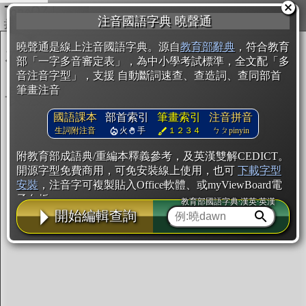
複製
注音國語字典 曉聲通
開始編輯
曉聲通是線上注音國語字典。源自
教育部辭典
，符合教育
部「一字多音審定表」，為中小學考試標準，全文配「多
音注音字型」，支援 自動斷詞速查、查造詞、查同部首
筆畫注音
國語課本
部首索引
筆畫索引
注音拼音
生詞附注音
火
手
１２３４
ㄅㄆpinyin
附教育部成語典/重編本釋義參考，及英漢雙解CEDICT。
開源字型免費商用，可免安裝線上使用，也可
下載字型
安裝
，注音字可複製貼入Office軟體、或myViewBoard電
子白板。
教育部國語字典·漢英·英漢
開始編輯查詢
辭典使用方法
注音IVS字型編輯器