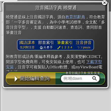
複製
注音國語字典 曉聲通
開始編輯
曉聲通是線上注音國語字典。源自
教育部辭典
，符合教育
部「一字多音審定表」，為中小學考試標準，全文配「多
音注音字型」，支援 自動斷詞速查、查造詞、查同部首
筆畫注音
國語課本
部首索引
筆畫索引
注音拼音
生詞附注音
火
手
１２３４
ㄅㄆpinyin
附教育部成語典/重編本釋義參考，及英漢雙解CEDICT。
開源字型免費商用，可免安裝線上使用，也可
下載字型
安裝
，注音字可複製貼入Office軟體、或myViewBoard電
子白板。
教育部國語字典·漢英·英漢
開始編輯查詢
辭典使用方法
注音IVS字型編輯器