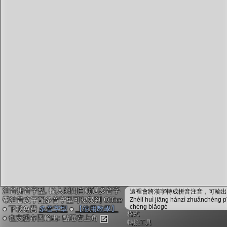
字型下載
排版格式匯出
國語課本生詞
中文檢定分級
兩岸發音差異
匯出表格
注音拼音字型, 輸入瞬間自動選多音字
這裡會將漢字轉成拼音注音，可輸出成
帶注音文字配多音字型可複製到 Office
Zhèlǐ huì jiāng hànzì zhuǎnchéng p
chéng biǎogé
● 下載免費
多音字型
●
【使用教學】
格式
● 也支援存圖輸出: 點選右上角
轉換工具