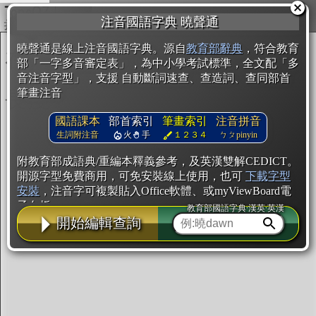
複製
注音國語字典 曉聲通
開始編輯
曉聲通是線上注音國語字典。源自
教育部辭典
，符合教育
部「一字多音審定表」，為中小學考試標準，全文配「多
音注音字型」，支援 自動斷詞速查、查造詞、查同部首
筆畫注音
國語課本
部首索引
筆畫索引
注音拼音
生詞附注音
火
手
１２３４
ㄅㄆpinyin
附教育部成語典/重編本釋義參考，及英漢雙解CEDICT。
開源字型免費商用，可免安裝線上使用，也可
下載字型
安裝
，注音字可複製貼入Office軟體、或myViewBoard電
子白板。
教育部國語字典·漢英·英漢
開始編輯查詢
辭典使用方法
注音IVS字型編輯器