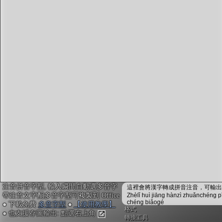
字型下載
排版格式匯出
國語課本生詞
中文檢定分級
兩岸發音差異
匯出表格
注音拼音字型, 輸入瞬間自動選多音字
這裡會將漢字轉成拼音注音，可輸出成
帶注音文字配多音字型可複製到 Office
Zhèlǐ huì jiāng hànzì zhuǎnchéng p
chéng biǎogé
● 下載免費
多音字型
●
【使用教學】
格式
● 也支援存圖輸出: 點選右上角
轉換工具