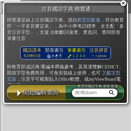
複製
注音國語字典 曉聲通
開始編輯
曉聲通是線上注音國語字典。源自
教育部辭典
，符合教育
部「一字多音審定表」，為中小學考試標準，全文配「多
音注音字型」，支援 自動斷詞速查、查造詞、查同部首
筆畫注音
國語課本
部首索引
筆畫索引
注音拼音
生詞附注音
火
手
１２３４
ㄅㄆpinyin
附教育部成語典/重編本釋義參考，及英漢雙解CEDICT。
開源字型免費商用，可免安裝線上使用，也可
下載字型
安裝
，注音字可複製貼入Office軟體、或myViewBoard電
子白板。
教育部國語字典·漢英·英漢
開始編輯查詢
辭典使用方法
注音IVS字型編輯器