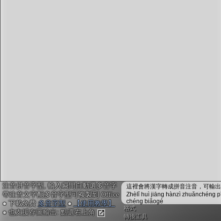
字型下載
排版格式匯出
國語課本生詞
中文檢定分級
兩岸發音差異
匯出表格
注音拼音字型, 輸入瞬間自動選多音字
這裡會將漢字轉成拼音注音，可輸出成
帶注音文字配多音字型可複製到 Office
Zhèlǐ huì jiāng hànzì zhuǎnchéng p
chéng biǎogé
● 下載免費
多音字型
●
【使用教學】
格式
● 也支援存圖輸出: 點選右上角
轉換工具