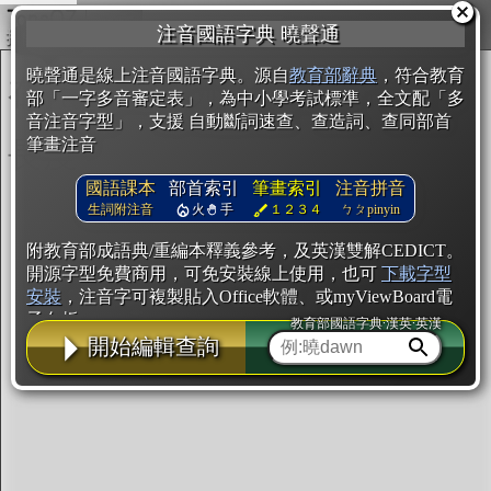
複製
注音國語字典 曉聲通
開始編輯
曉聲通是線上注音國語字典。源自
教育部辭典
，符合教育
部「一字多音審定表」，為中小學考試標準，全文配「多
音注音字型」，支援 自動斷詞速查、查造詞、查同部首
筆畫注音
國語課本
部首索引
筆畫索引
注音拼音
生詞附注音
火
手
１２３４
ㄅㄆpinyin
附教育部成語典/重編本釋義參考，及英漢雙解CEDICT。
開源字型免費商用，可免安裝線上使用，也可
下載字型
安裝
，注音字可複製貼入Office軟體、或myViewBoard電
子白板。
教育部國語字典·漢英·英漢
開始編輯查詢
辭典使用方法
注音IVS字型編輯器