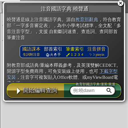
複製
注音國語字典 曉聲通
開始編輯
曉聲通是線上注音國語字典。源自
教育部辭典
，符合教育
部「一字多音審定表」，為中小學考試標準，全文配「多
音注音字型」，支援 自動斷詞速查、查造詞、查同部首
筆畫注音
國語課本
部首索引
筆畫索引
注音拼音
生詞附注音
火
手
１２３４
ㄅㄆpinyin
附教育部成語典/重編本釋義參考，及英漢雙解CEDICT。
開源字型免費商用，可免安裝線上使用，也可
下載字型
安裝
，注音字可複製貼入Office軟體、或myViewBoard電
子白板。
教育部國語字典·漢英·英漢
開始編輯查詢
辭典使用方法
注音IVS字型編輯器