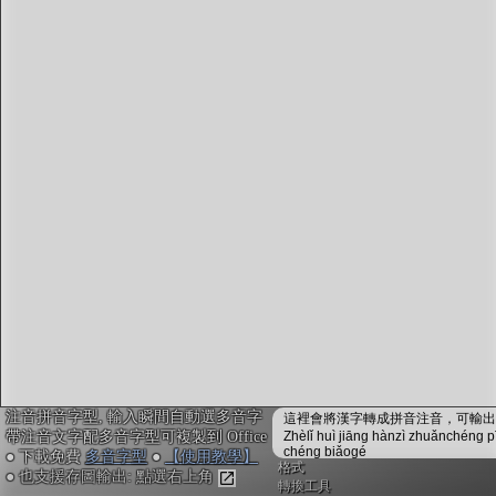
字型下載
排版格式匯出
國語課本生詞
中文檢定分級
兩岸發音差異
匯出表格
注音拼音字型, 輸入瞬間自動選多音字
這裡會將漢字轉成拼音注音，可輸出成
帶注音文字配多音字型可複製到 Office
Zhèlǐ huì jiāng hànzì zhuǎnchéng p
chéng biǎogé
● 下載免費
多音字型
●
【使用教學】
格式
● 也支援存圖輸出: 點選右上角
轉換工具