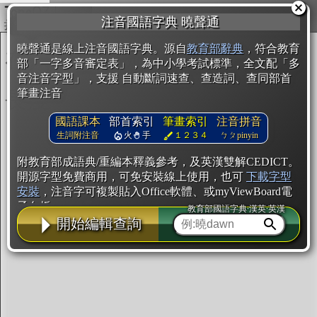
複製
注音國語字典 曉聲通
開始編輯
曉聲通是線上注音國語字典。源自
教育部辭典
，符合教育
部「一字多音審定表」，為中小學考試標準，全文配「多
音注音字型」，支援 自動斷詞速查、查造詞、查同部首
筆畫注音
國語課本
部首索引
筆畫索引
注音拼音
生詞附注音
火
手
１２３４
ㄅㄆpinyin
附教育部成語典/重編本釋義參考，及英漢雙解CEDICT。
開源字型免費商用，可免安裝線上使用，也可
下載字型
安裝
，注音字可複製貼入Office軟體、或myViewBoard電
子白板。
教育部國語字典·漢英·英漢
開始編輯查詢
辭典使用方法
注音IVS字型編輯器