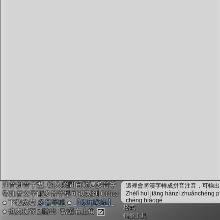
字型下載
排版格式匯出
國語課本生詞
中文檢定分級
兩岸發音差異
匯出表格
注音拼音字型, 輸入瞬間自動選多音字
這裡會將漢字轉成拼音注音，可輸出成
帶注音文字配多音字型可複製到 Office
Zhèlǐ huì jiāng hànzì zhuǎnchéng p
chéng biǎogé
● 下載免費
多音字型
●
【使用教學】
格式
● 也支援存圖輸出: 點選右上角
轉換工具