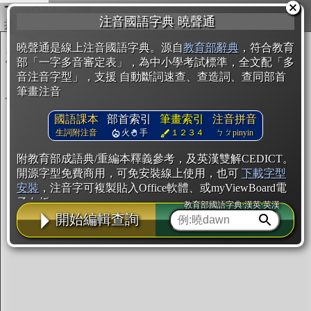
複製
注音國語字典 曉聲通
開始編輯
曉聲通是線上注音國語字典。源自
教育部辭典
，符合教育
部「一字多音審定表」，為中小學考試標準，全文配「多
音注音字型」，支援 自動斷詞速查、查造詞、查同部首
筆畫注音
國語課本
部首索引
筆畫索引
注音拼音
生詞附注音
火
手
１２３４
ㄅㄆpinyin
附教育部成語典/重編本釋義參考，及英漢雙解CEDICT。
開源字型免費商用，可免安裝線上使用，也可
下載字型
安裝
，注音字可複製貼入Office軟體、或myViewBoard電
子白板。
教育部國語字典·漢英·英漢
開始編輯查詢
辭典使用方法
注音IVS字型編輯器