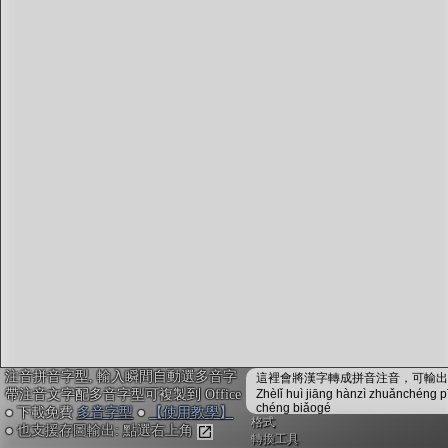
字型下載
排版格式匯出
國語課本生詞
中文檢定分級
兩岸發音差異
匯出表格
注音拼音字型, 輸入瞬間自動選多音字
這裡會將漢字轉成拼音注音，可輸出成
帶注音文字配多音字型可複製到 Office
Zhèlǐ huì jiāng hànzì zhuǎnchéng p
chéng biǎogé
● 下載免費
多音字型
●
【使用教學】
格式
● 也支援存圖輸出: 點選右上角
轉換工具