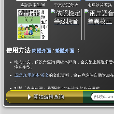
國語課本生詞
中文檢定分級
兩岸發音差異
使用方法
：
簡體介面
/
繁體介面
輸入中文，預設會查詢 簡編本辭典，全文配上經過多音
注音字型。
成語典
/
重編本
/
英文
的文獻資料，會在查詢時自動附加在
。
點擊「查詢造詞」瞬間列出含有該字的所有詞彙。
開始編輯查詢
點「部首」瞬間列出所有「同部首字」。也支援查詢「
辭典解釋的全文都經過自動斷詞，點擊便可瞬間「連續
用手動重複輸入。