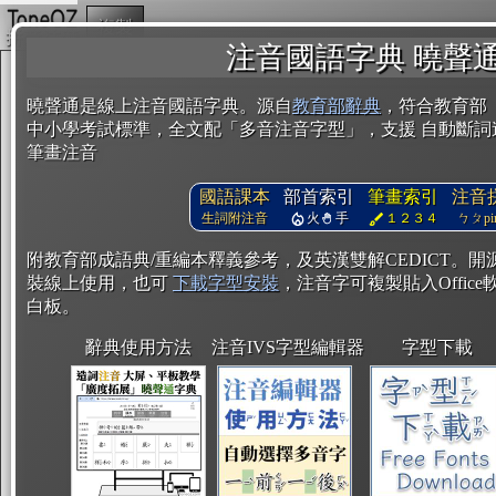
複製
注音國語字典 曉聲
曉聲通是線上注音國語字典。源自
教育部辭典
，符合教育部
中小學考試標準，全文配「多音注音字型」，支援 自動斷詞
筆畫注音
國語課本
部首索引
筆畫索引
注音
生詞附注音
火
手
１２３４
ㄅㄆpin
附教育部成語典/重編本釋義參考，及英漢雙解CEDICT。
裝線上使用，也可
下載字型安裝
，注音字可複製貼入Office軟
白板。
辭典使用方法
注音IVS字型編輯器
字型下載