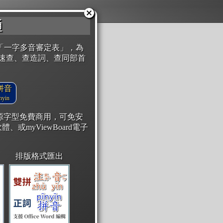
通
「一字多音審定表」，為
速查、查造詞、查同部首
拼音
yin
開源字型免費商用，可免安
體、或myViewBoard電子
排版格式匯出