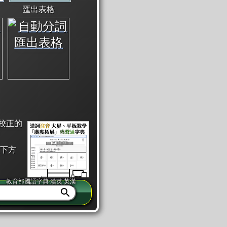
匯出表格
校正的
下方
教育部國語字典·漢英·英漢
同注音」或「同筆畫」。
查詢」此字詞的解釋，不