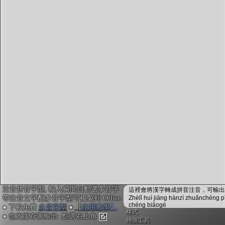
字型下載
排版格式匯出
國語課本生詞
中文檢定分級
兩岸發音差異
匯出表格
注音拼音字型, 輸入瞬間自動選多音字
這裡會將漢字轉成拼音注音，可輸出成
帶注音文字配多音字型可複製到 Office
Zhèlǐ huì jiāng hànzì zhuǎnchéng p
chéng biǎogé
● 下載免費
多音字型
●
【使用教學】
格式
● 也支援存圖輸出: 點選右上角
轉換工具