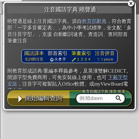
複製
注音國語字典 曉聲通
開始編輯
曉聲通是線上注音國語字典。源自
教育部辭典
，符合教育
部「一字多音審定表」，為中小學考試標準，全文配「多
音注音字型」，支援 自動斷詞速查、查造詞、查同部首
筆畫注音
國語課本
部首索引
筆畫索引
注音拼音
生詞附注音
火
手
１２３４
ㄅㄆpinyin
附教育部成語典/重編本釋義參考，及英漢雙解CEDICT。
開源字型免費商用，可免安裝線上使用，也可
下載字型
安裝
，注音字可複製貼入Office軟體、或myViewBoard電
子白板。
教育部國語字典·漢英·英漢
開始編輯查詢
辭典使用方法
注音IVS字型編輯器