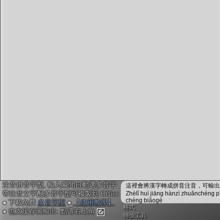
字型下載
排版格式匯出
國語課本生詞
中文檢定分級
兩岸發音差異
匯出表格
注音拼音字型, 輸入瞬間自動選多音字
這裡會將漢字轉成拼音注音，可輸出成
帶注音文字配多音字型可複製到 Office
Zhèlǐ huì jiāng hànzì zhuǎnchéng p
chéng biǎogé
● 下載免費
多音字型
●
【使用教學】
格式
● 也支援存圖輸出: 點選右上角
轉換工具