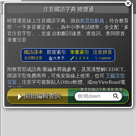
複製
注音國語字典 曉聲通
開始編輯
曉聲通是線上注音國語字典。源自
教育部辭典
，符合教育
部「一字多音審定表」，為中小學考試標準，全文配「多
音注音字型」，支援 自動斷詞速查、查造詞、查同部首
筆畫注音
國語課本
部首索引
筆畫索引
注音拼音
生詞附注音
火
手
１２３４
ㄅㄆpinyin
附教育部成語典/重編本釋義參考，及英漢雙解CEDICT。
開源字型免費商用，可免安裝線上使用，也可
下載字型
安裝
，注音字可複製貼入Office軟體、或myViewBoard電
子白板。
教育部國語字典·漢英·英漢
開始編輯查詢
辭典使用方法
注音IVS字型編輯器