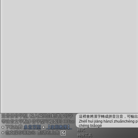
字型下載
排版格式匯出
國語課本生詞
中文檢定分級
兩岸發音差異
匯出表格
注音拼音字型, 輸入瞬間自動選多音字
這裡會將漢字轉成拼音注音，可輸出成
帶注音文字配多音字型可複製到 Office
Zhèlǐ huì jiāng hànzì zhuǎnchéng p
chéng biǎogé
● 下載免費
多音字型
●
【使用教學】
格式
● 也支援存圖輸出: 點選右上角
轉換工具