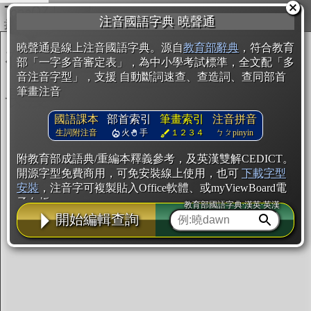
複製
注音國語字典 曉聲通
開始編輯
曉聲通是線上注音國語字典。源自
教育部辭典
，符合教育
部「一字多音審定表」，為中小學考試標準，全文配「多
音注音字型」，支援 自動斷詞速查、查造詞、查同部首
筆畫注音
國語課本
部首索引
筆畫索引
注音拼音
生詞附注音
火
手
１２３４
ㄅㄆpinyin
附教育部成語典/重編本釋義參考，及英漢雙解CEDICT。
開源字型免費商用，可免安裝線上使用，也可
下載字型
安裝
，注音字可複製貼入Office軟體、或myViewBoard電
子白板。
教育部國語字典·漢英·英漢
開始編輯查詢
辭典使用方法
注音IVS字型編輯器