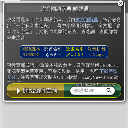
複製
注音國語字典 曉聲通
開始編輯
曉聲通是線上注音國語字典。源自
教育部辭典
，符合教育
部「一字多音審定表」，為中小學考試標準，全文配「多
音注音字型」，支援 自動斷詞速查、查造詞、查同部首
筆畫注音
國語課本
部首索引
筆畫索引
注音拼音
生詞附注音
火
手
１２３４
ㄅㄆpinyin
附教育部成語典/重編本釋義參考，及英漢雙解CEDICT。
開源字型免費商用，可免安裝線上使用，也可
下載字型
安裝
，注音字可複製貼入Office軟體、或myViewBoard電
子白板。
教育部國語字典·漢英·英漢
開始編輯查詢
辭典使用方法
注音IVS字型編輯器