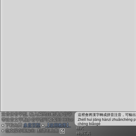
字型下載
排版格式匯出
國語課本生詞
中文檢定分級
兩岸發音差異
匯出表格
注音拼音字型, 輸入瞬間自動選多音字
這裡會將漢字轉成拼音注音，可輸出成
帶注音文字配多音字型可複製到 Office
Zhèlǐ huì jiāng hànzì zhuǎnchéng p
chéng biǎogé
● 下載免費
多音字型
●
【使用教學】
格式
● 也支援存圖輸出: 點選右上角
轉換工具