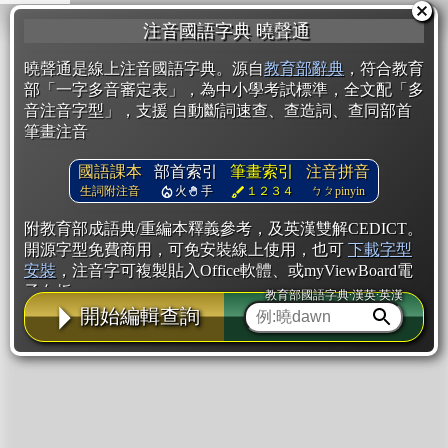
注音國語字典 曉聲通
曉聲通是線上注音國語字典。源自
教育部辭典
，符合教育
部「一字多音審定表」，為中小學考試標準，全文配「多
音注音字型」，支援 自動斷詞速查、查造詞、查同部首
筆畫注音
國語課本
部首索引
筆畫索引
注音拼音
生詞附注音
火
手
１２３４
ㄅㄆpinyin
附教育部成語典/重編本釋義參考，及英漢雙解CEDICT。
開源字型免費商用，可免安裝線上使用，也可
下載字型
安裝
，注音字可複製貼入Office軟體、或myViewBoard電
子白板。
教育部國語字典·漢英·英漢
開始編輯查詢
辭典使用方法
注音IVS字型編輯器