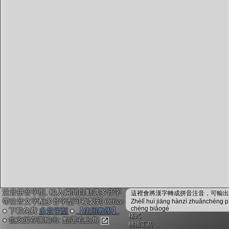
字型下載
排版格式匯出
國語課本生詞
中文檢定分級
兩岸發音差異
匯出表格
注音拼音字型, 輸入瞬間自動選多音字
這裡會將漢字轉成拼音注音，可輸出成
帶注音文字配多音字型可複製到 Office
Zhèlǐ huì jiāng hànzì zhuǎnchéng p
chéng biǎogé
● 下載免費
多音字型
●
【使用教學】
格式
● 也支援存圖輸出: 點選右上角
轉換工具