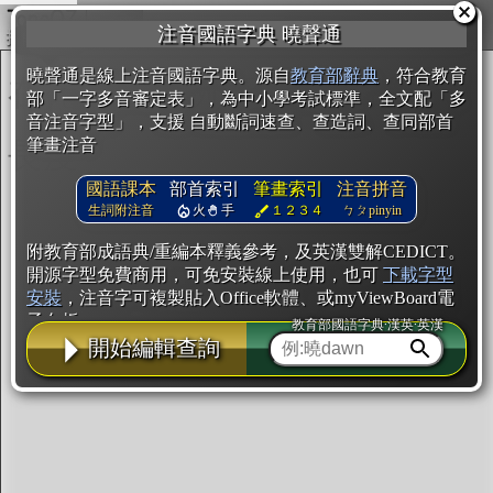
複製
注音國語字典 曉聲通
開始編輯
曉聲通是線上注音國語字典。源自
教育部辭典
，符合教育
部「一字多音審定表」，為中小學考試標準，全文配「多
音注音字型」，支援 自動斷詞速查、查造詞、查同部首
筆畫注音
國語課本
部首索引
筆畫索引
注音拼音
生詞附注音
火
手
１２３４
ㄅㄆpinyin
附教育部成語典/重編本釋義參考，及英漢雙解CEDICT。
開源字型免費商用，可免安裝線上使用，也可
下載字型
安裝
，注音字可複製貼入Office軟體、或myViewBoard電
子白板。
教育部國語字典·漢英·英漢
開始編輯查詢
辭典使用方法
注音IVS字型編輯器