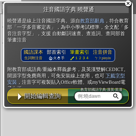
複製
注音國語字典 曉聲通
開始編輯
曉聲通是線上注音國語字典。源自
教育部辭典
，符合教育
部「一字多音審定表」，為中小學考試標準，全文配「多
音注音字型」，支援 自動斷詞速查、查造詞、查同部首
筆畫注音
國語課本
部首索引
筆畫索引
注音拼音
生詞附注音
火
手
１２３４
ㄅㄆpinyin
附教育部成語典/重編本釋義參考，及英漢雙解CEDICT。
開源字型免費商用，可免安裝線上使用，也可
下載字型
安裝
，注音字可複製貼入Office軟體、或myViewBoard電
子白板。
教育部國語字典·漢英·英漢
開始編輯查詢
辭典使用方法
注音IVS字型編輯器