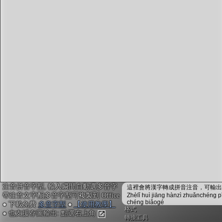
字型下載
排版格式匯出
國語課本生詞
中文檢定分級
兩岸發音差異
匯出表格
注音拼音字型, 輸入瞬間自動選多音字
這裡會將漢字轉成拼音注音，可輸出成
帶注音文字配多音字型可複製到 Office
Zhèlǐ huì jiāng hànzì zhuǎnchéng p
chéng biǎogé
● 下載免費
多音字型
●
【使用教學】
格式
● 也支援存圖輸出: 點選右上角
轉換工具