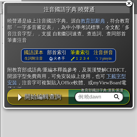
複製
注音國語字典 曉聲通
開始編輯
曉聲通是線上注音國語字典。源自
教育部辭典
，符合教育
部「一字多音審定表」，為中小學考試標準，全文配「多
音注音字型」，支援 自動斷詞速查、查造詞、查同部首
筆畫注音
國語課本
部首索引
筆畫索引
注音拼音
生詞附注音
火
手
１２３４
ㄅㄆpinyin
附教育部成語典/重編本釋義參考，及英漢雙解CEDICT。
開源字型免費商用，可免安裝線上使用，也可
下載字型
安裝
，注音字可複製貼入Office軟體、或myViewBoard電
子白板。
教育部國語字典·漢英·英漢
開始編輯查詢
辭典使用方法
注音IVS字型編輯器