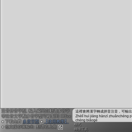
字型下載
排版格式匯出
國語課本生詞
中文檢定分級
兩岸發音差異
匯出表格
注音拼音字型, 輸入瞬間自動選多音字
這裡會將漢字轉成拼音注音，可輸出成
帶注音文字配多音字型可複製到 Office
Zhèlǐ huì jiāng hànzì zhuǎnchéng p
chéng biǎogé
● 下載免費
多音字型
●
【使用教學】
格式
● 也支援存圖輸出: 點選右上角
轉換工具