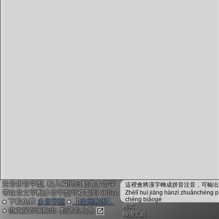
字型下載
排版格式匯出
國語課本生詞
中文檢定分級
兩岸發音差異
匯出表格
注音拼音字型, 輸入瞬間自動選多音字
這裡會將漢字轉成拼音注音，可輸出成
帶注音文字配多音字型可複製到 Office
Zhèlǐ huì jiāng hànzì zhuǎnchéng p
chéng biǎogé
● 下載免費
多音字型
●
【使用教學】
格式
● 也支援存圖輸出: 點選右上角
轉換工具