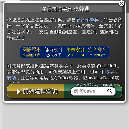
複製
注音國語字典 曉聲通
開始編輯
曉聲通是線上注音國語字典。源自
教育部辭典
，符合教育
部「一字多音審定表」，為中小學考試標準，全文配「多
音注音字型」，支援 自動斷詞速查、查造詞、查同部首
筆畫注音
國語課本
部首索引
筆畫索引
注音拼音
生詞附注音
火
手
１２３４
ㄅㄆpinyin
附教育部成語典/重編本釋義參考，及英漢雙解CEDICT。
開源字型免費商用，可免安裝線上使用，也可
下載字型
安裝
，注音字可複製貼入Office軟體、或myViewBoard電
子白板。
教育部國語字典·漢英·英漢
開始編輯查詢
辭典使用方法
注音IVS字型編輯器