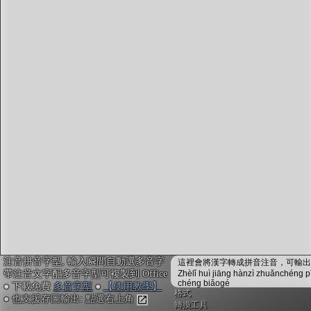
字型下載
排版格式匯出
國語課本生詞
中文檢定分級
兩岸發音差異
匯出表格
注音拼音字型, 輸入瞬間自動選多音字
這裡會將漢字轉成拼音注音，可輸出成
帶注音文字配多音字型可複製到 Office
Zhèlǐ huì jiāng hànzì zhuǎnchéng p
chéng biǎogé
● 下載免費
多音字型
●
【使用教學】
格式
● 也支援存圖輸出: 點選右上角
轉換工具