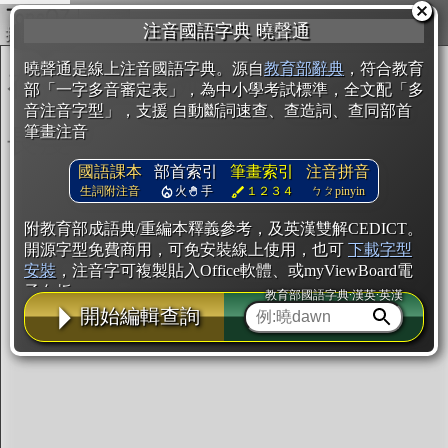
複製
注音國語字典 曉聲通
開始編輯
曉聲通是線上注音國語字典。源自
教育部辭典
，符合教育
部「一字多音審定表」，為中小學考試標準，全文配「多
音注音字型」，支援 自動斷詞速查、查造詞、查同部首
筆畫注音
國語課本
部首索引
筆畫索引
注音拼音
生詞附注音
火
手
１２３４
ㄅㄆpinyin
附教育部成語典/重編本釋義參考，及英漢雙解CEDICT。
開源字型免費商用，可免安裝線上使用，也可
下載字型
安裝
，注音字可複製貼入Office軟體、或myViewBoard電
子白板。
教育部國語字典·漢英·英漢
開始編輯查詢
辭典使用方法
注音IVS字型編輯器