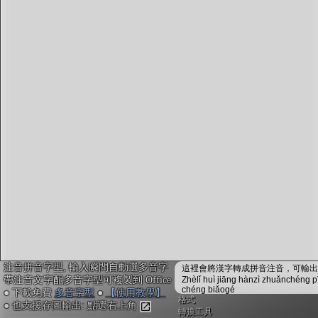
字型下載
排版格式匯出
國語課本生詞
中文檢定分級
兩岸發音差異
匯出表格
注音拼音字型, 輸入瞬間自動選多音字
這裡會將漢字轉成拼音注音，可輸出成
帶注音文字配多音字型可複製到 Office
Zhèlǐ huì jiāng hànzì zhuǎnchéng p
chéng biǎogé
● 下載免費
多音字型
●
【使用教學】
格式
● 也支援存圖輸出: 點選右上角
轉換工具