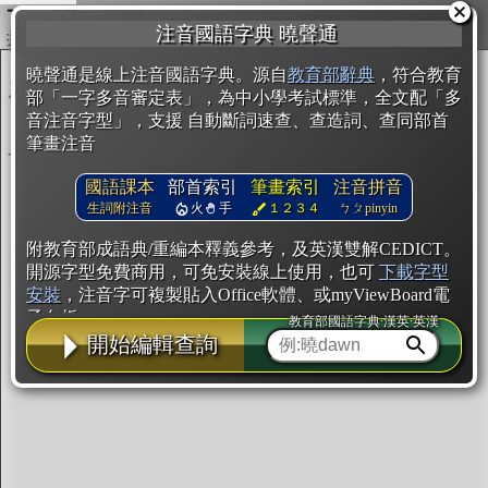
複製
注音國語字典 曉聲通
開始編輯
曉聲通是線上注音國語字典。源自
教育部辭典
，符合教育
部「一字多音審定表」，為中小學考試標準，全文配「多
音注音字型」，支援 自動斷詞速查、查造詞、查同部首
筆畫注音
國語課本
部首索引
筆畫索引
注音拼音
生詞附注音
火
手
１２３４
ㄅㄆpinyin
附教育部成語典/重編本釋義參考，及英漢雙解CEDICT。
開源字型免費商用，可免安裝線上使用，也可
下載字型
安裝
，注音字可複製貼入Office軟體、或myViewBoard電
子白板。
教育部國語字典·漢英·英漢
開始編輯查詢
辭典使用方法
注音IVS字型編輯器