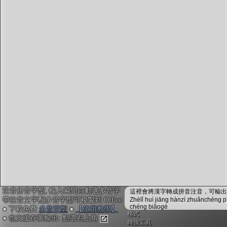
字型下載
排版格式匯出
國語課本生詞
中文檢定分級
兩岸發音差異
匯出表格
注音拼音字型, 輸入瞬間自動選多音字
這裡會將漢字轉成拼音注音，可輸出成
帶注音文字配多音字型可複製到 Office
Zhèlǐ huì jiāng hànzì zhuǎnchéng p
chéng biǎogé
● 下載免費
多音字型
●
【使用教學】
格式
● 也支援存圖輸出: 點選右上角
轉換工具