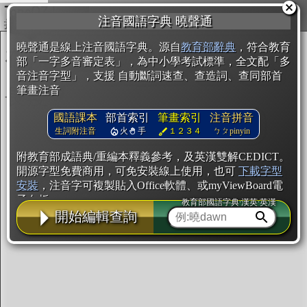
複製
注音國語字典 曉聲通
開始編輯
曉聲通是線上注音國語字典。源自
教育部辭典
，符合教育
部「一字多音審定表」，為中小學考試標準，全文配「多
音注音字型」，支援 自動斷詞速查、查造詞、查同部首
筆畫注音
國語課本
部首索引
筆畫索引
注音拼音
生詞附注音
火
手
１２３４
ㄅㄆpinyin
附教育部成語典/重編本釋義參考，及英漢雙解CEDICT。
開源字型免費商用，可免安裝線上使用，也可
下載字型
安裝
，注音字可複製貼入Office軟體、或myViewBoard電
子白板。
教育部國語字典·漢英·英漢
開始編輯查詢
辭典使用方法
注音IVS字型編輯器