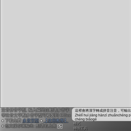
字型下載
排版格式匯出
國語課本生詞
中文檢定分級
兩岸發音差異
匯出表格
注音拼音字型, 輸入瞬間自動選多音字
這裡會將漢字轉成拼音注音，可輸出成
帶注音文字配多音字型可複製到 Office
Zhèlǐ huì jiāng hànzì zhuǎnchéng p
chéng biǎogé
● 下載免費
多音字型
●
【使用教學】
格式
● 也支援存圖輸出: 點選右上角
轉換工具