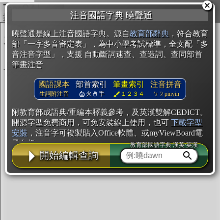
複製
注音國語字典 曉聲通
開始編輯
曉聲通是線上注音國語字典。源自
教育部辭典
，符合教育
部「一字多音審定表」，為中小學考試標準，全文配「多
音注音字型」，支援 自動斷詞速查、查造詞、查同部首
筆畫注音
國語課本
部首索引
筆畫索引
注音拼音
生詞附注音
火
手
１２３４
ㄅㄆpinyin
附教育部成語典/重編本釋義參考，及英漢雙解CEDICT。
開源字型免費商用，可免安裝線上使用，也可
下載字型
安裝
，注音字可複製貼入Office軟體、或myViewBoard電
子白板。
教育部國語字典·漢英·英漢
開始編輯查詢
辭典使用方法
注音IVS字型編輯器