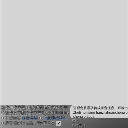
字型下載
排版格式匯出
國語課本生詞
中文檢定分級
兩岸發音差異
匯出表格
注音拼音字型, 輸入瞬間自動選多音字
這裡會將漢字轉成拼音注音，可輸出成
帶注音文字配多音字型可複製到 Office
Zhèlǐ huì jiāng hànzì zhuǎnchéng p
chéng biǎogé
● 下載免費
多音字型
●
【使用教學】
格式
● 也支援存圖輸出: 點選右上角
轉換工具