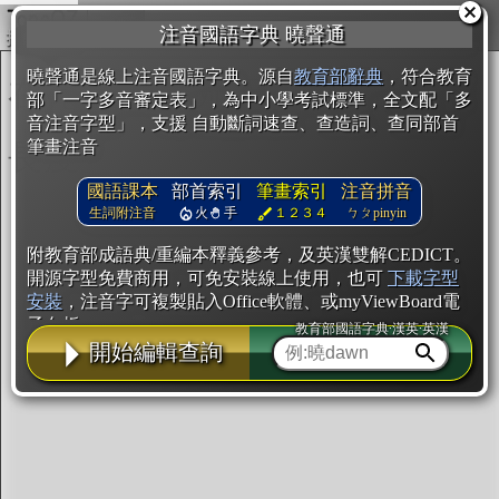
複製
注音國語字典 曉聲通
開始編輯
曉聲通是線上注音國語字典。源自
教育部辭典
，符合教育
部「一字多音審定表」，為中小學考試標準，全文配「多
音注音字型」，支援 自動斷詞速查、查造詞、查同部首
筆畫注音
國語課本
部首索引
筆畫索引
注音拼音
生詞附注音
火
手
１２３４
ㄅㄆpinyin
附教育部成語典/重編本釋義參考，及英漢雙解CEDICT。
開源字型免費商用，可免安裝線上使用，也可
下載字型
安裝
，注音字可複製貼入Office軟體、或myViewBoard電
子白板。
教育部國語字典·漢英·英漢
開始編輯查詢
辭典使用方法
注音IVS字型編輯器